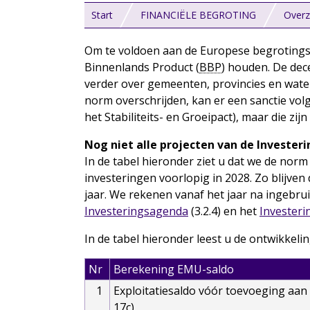
Start
FINANCIËLE BEGROTING
Overz
Om te voldoen aan de Europese begrotings
Binnenlands Product (
BBP
) houden. De dec
verder over gemeenten, provincies en water
norm overschrijden, kan er een sanctie vo
het Stabiliteits- en Groeipact), maar die zij
Nog niet alle projecten van de Investe
In de tabel hieronder ziet u dat we de no
investeringen voorlopig in 2028. Zo blijven
jaar. We rekenen vanaf het jaar na ingebrui
Investeringsagenda
(3.2.4) en het
Investeri
In de tabel hieronder leest u de ontwikkeli
Nr
Berekening EMU-saldo
1
Exploitatiesaldo vóór toevoeging aan c
17c)