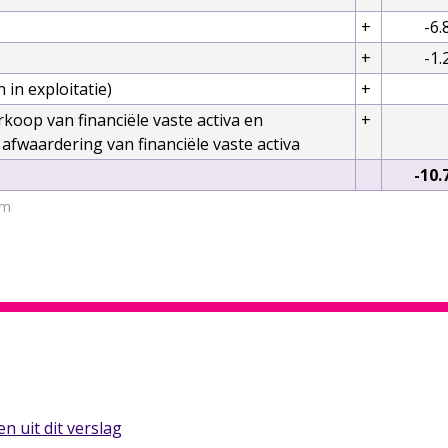
+
-6.
+
-1.
in exploitatie)
+
rkoop van financiële vaste activa en
+
 afwaardering van financiële vaste activa
-10.
rm
n uit dit verslag