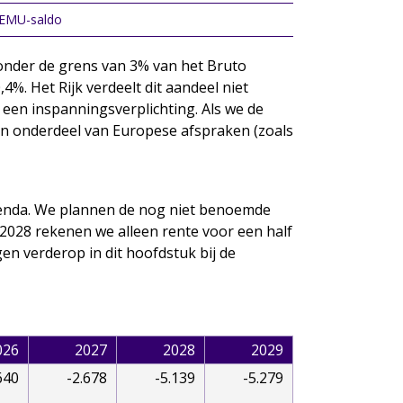
 EMU-saldo
 onder de grens van 3% van het Bruto
%. Het Rijk verdeelt dit aandeel niet
een inspanningsverplichting. Als we de
jn onderdeel van Europese afspraken (zoals
agenda. We plannen de nog niet benoemde
n 2028 rekenen we alleen rente voor een half
en verderop in dit hoofdstuk bij de
026
2027
2028
2029
640
-2.678
-5.139
-5.279