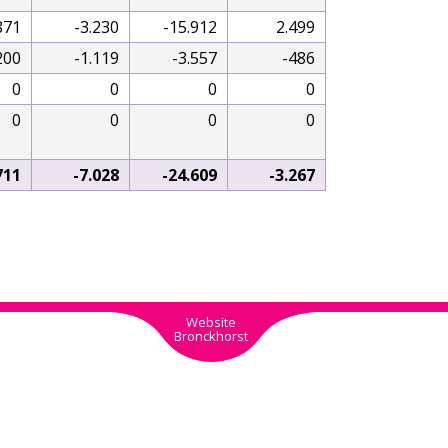
871
-3.230
-15.912
2.499
200
-1.119
-3.557
-486
0
0
0
0
0
0
0
0
711
-7.028
-24.609
-3.267
Website
Bronckhorst