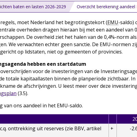
ichten baten en lasten 2026-2029
Overzicht berekening aandeel
regels, moet Nederland het begrotingstekort (
EMU
-saldo)
entrale overheden dragen hieraan bij met een aandeel van 0,4
schappen. De overheid ziet het halen van de 0,4%-norm als 
lgen. We verwachten echter geen sanctie. De EMU-normen zi
n gericht op lidstaten, niet op gemeenten of provincies.
ringsagenda hebben een startdatum
rm overschrijden voor de investeringen van de Investerings
 de totale kapitaallasten binnen de planperiode zichtbaar. I
kname de afschrijvingen. U leest meer over deze investering
ngsplan
(3.5).
ng van ons aandeel in het EMU-saldo.
2
.q. onttrekking uit reserves (zie BBV, artikel
+
-2.