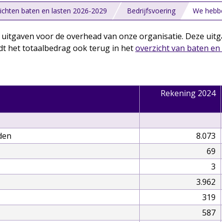
ichten baten en lasten 2026-2029
Bedrijfsvoering
We hebbe
le uitgaven voor de overhead van onze organisatie. Deze ui
t het totaalbedrag ook terug in het
overzicht van baten e
Rekening 2024
den
8.073
69
3
3.962
319
587