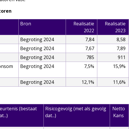
toren
Bron
Realisatie
Realisatie
2022
2023
Begroting 2024
7,84
8,58
Begroting 2024
7,67
7,89
Begroting 2024
785
911
oonsom
Begroting 2024
7,5%
15,9%
Begroting 2024
12,1%
11,6%
eurtenis (bestaat
Risicogevolg (met als gevolg
Netto
t...)
dat...)
Kans