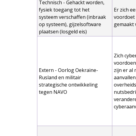
Technisch - Gehackt worden,
fysiek toegang tot het
Er zich ee
systeem verschaffen (inbraak
voordoet
op systeem), gijzelsoftware
gemaakt 
plaatsen (losgeld eis)
Zich cybe
voordoen
Extern - Oorlog Oekraïne-
zijn er a
Rusland en militair
aanvallen 
strategische ontwikkeling
overheids
tegen NAVO
nutsbedri
verandere
cyberaanv