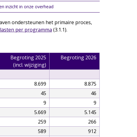
n inzicht in onze overhead
tgaven ondersteunen het primaire proces,
n lasten per programma
(3.1.1).
Begroting 2025
Begroting 2026
(incl. wijziging)
8.699
8.875
45
46
9
9
5.669
5.145
259
266
589
912