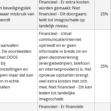
Financieel - Er extra kosten
n beveiligingslek
worden gemaakt; Niet
 waar misbruik van
financieel - Dit doorgaans
25%
wordt
leidt tot imagoschade op
landelijk niveau
Financieel - Uitval
communicatie/internet
raanvallen
optreedt en er geen
. De voorbeelden
informatie in brede zin en
l met DDOS
geen dienstverlening
bij
(energiebedrijven, telefoon
25%
instellingen en
en internetproviders) is. Het
jven maar dat kan
opnieuw opstarten brengt
n in echte
veel extra kosten met zich
allen
mee; Niet financieel - Dit kan
leiden tot landelijke
imagoschade
Financieel - Er financiële