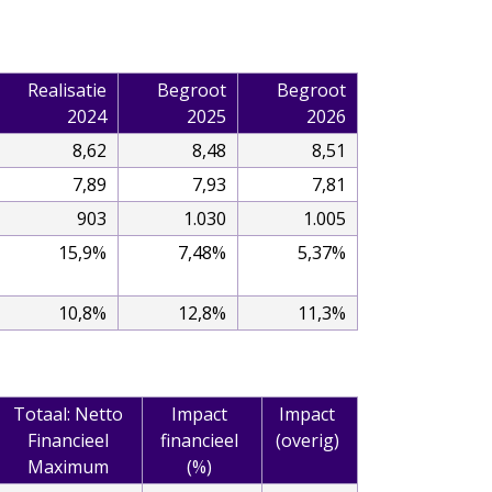
Realisatie
Begroot
Begroot
2024
2025
2026
8,62
8,48
8,51
7,89
7,93
7,81
903
1.030
1.005
15,9%
7,48%
5,37%
10,8%
12,8%
11,3%
Totaal: Netto
Impact
Impact
Financieel
financieel
(overig)
Maximum
(%)