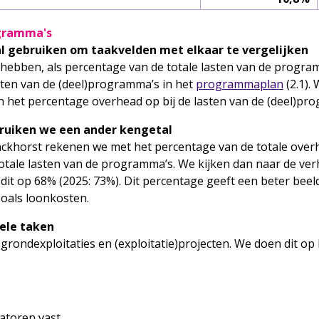
ogramma's
al gebruiken om taakvelden met elkaar te vergelijken
e hebben, als percentage van de totale lasten van de prog
asten van de (deel)programma’s in het
programmaplan
(2.1).
n het percentage overhead op bij de lasten van de (deel)pr
bruiken we een ander kengetal
nckhorst rekenen we met het percentage van de totale overh
otale lasten van de programma’s. We kijken dan naar de ve
dit op 68% (2025: 73%). Dit percentage geeft een beter be
oals loonkosten.
ele taken
ondexploitaties en (exploitatie)projecten. We doen dit op b
atoren vast.