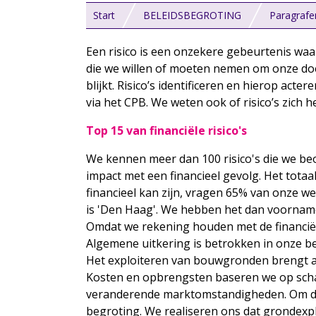
Start
BELEIDSBEGROTING
Paragrafe
Een risico is een onzekere gebeurtenis waa
die we willen of moeten nemen om onze doe
blijkt. Risico’s identificeren en hierop acte
via het CPB. We weten ook of risico’s zich
Top 15 van financiële risico's
We kennen meer dan 100 risico's die we beoo
impact met een financieel gevolg. Het totaal 
financieel kan zijn, vragen 65% van onze 
is 'Den Haag'. We hebben het dan voornameli
Omdat we rekening houden met de financiële 
Algemene uitkering is betrokken in onze b
Het exploiteren van bouwgronden brengt aan
Kosten en opbrengsten baseren we op scha
veranderende marktomstandigheden. Om deze
begroting. We realiseren ons dat grondexpl