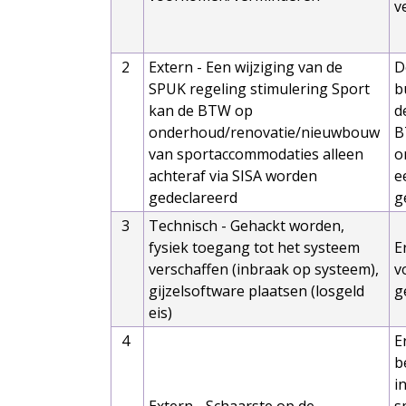
v
2
Extern - Een wijziging van de
D
SPUK regeling stimulering Sport
b
kan de BTW op
d
onderhoud/renovatie/nieuwbouw
B
van sportaccommodaties alleen
o
achteraf via SISA worden
e
gedeclareerd
g
3
Technisch - Gehackt worden,
fysiek toegang tot het systeem
E
verschaffen (inbraak op systeem),
v
gijzelsoftware plaatsen (losgeld
g
eis)
4
E
b
i
Extern - Schaarste op de
s