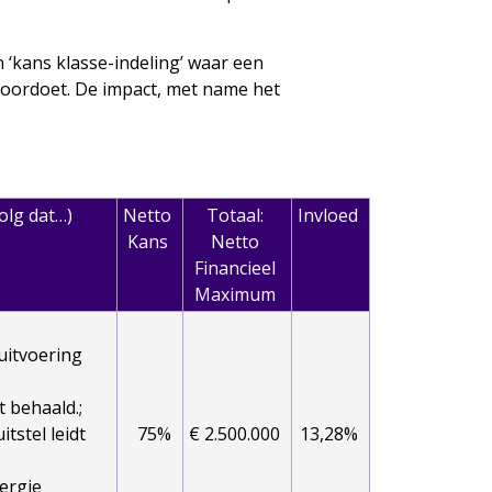
 ‘kans klasse-indeling’ waar een
 voordoet. De impact, met name het
olg dat…)
Netto
Totaal:
Invloed
Kans
Netto
Financieel
Maximum
uitvoering
 behaald.;
itstel leidt
75%
€ 2.500.000
13,28%
ergie