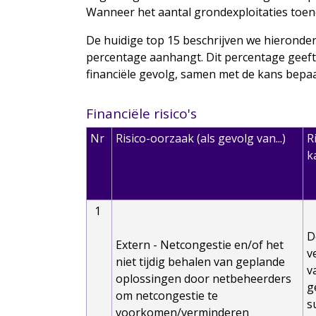
Wanneer het aantal grondexploitaties toen
De huidige top 15 beschrijven we hieronder.
percentage aanhangt. Dit percentage geeft 
financiële gevolg, samen met de kans bepaa
Financiële risico's
Nr
Risico-oorzaak (als gevolg van...)
R
k
1
D
Extern - Netcongestie en/of het
v
niet tijdig behalen van geplande
v
oplossingen door netbeheerders
g
om netcongestie te
s
voorkomen/verminderen