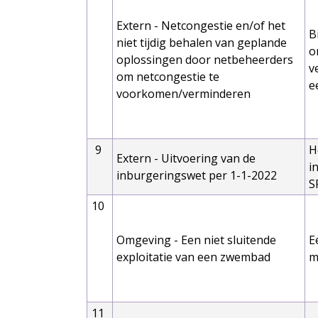
Extern - Netcongestie en/of het
B
niet tijdig behalen van geplande
o
oplossingen door netbeheerders
v
om netcongestie te
e
voorkomen/verminderen
9
H
Extern - Uitvoering van de
i
inburgeringswet per 1-1-2022
S
10
Omgeving - Een niet sluitende
E
exploitatie van een zwembad
m
11