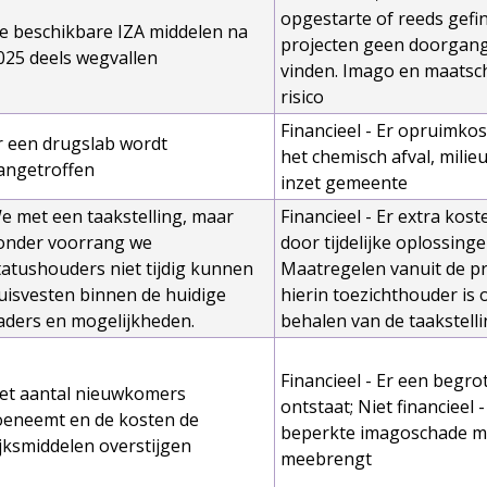
opgestarte of reeds gefi
e beschikbare IZA middelen na
projecten geen doorgan
025 deels wegvallen
vinden. Imago en maatsc
risico
Financieel - Er opruimkos
r een drugslab wordt
het chemisch afval, milie
angetroffen
inzet gemeente
e met een taakstelling, maar
Financieel - Er extra kos
onder voorrang we
door tijdelijke oplossinge
tatushouders niet tijdig kunnen
Maatregelen vanuit de pr
uisvesten binnen de huidige
hierin toezichthouder is 
aders en mogelijkheden.
behalen van de taakstell
Financieel - Er een begro
et aantal nieuwkomers
ontstaat; Niet financieel 
oeneemt en de kosten de
beperkte imagoschade me
ijksmiddelen overstijgen
meebrengt