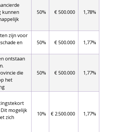
nancierde
g kunnen
50%
€ 500.000
1,78%
happelijk
ten zijn voor
uschade en
50%
€ 500.000
1,77%
ten ontstaan
n.
ovincie die
50%
€ 500.000
1,77%
op het
ing
tingstekort
- Dit mogelijk
10%
€ 2.500.000
1,77%
t zich