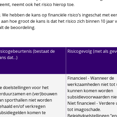
eemt, neemt ook het risico hierop toe.
 We hebben de kans op financiële risico’s ingeschat met een
aan hoe groot de kans is dat het risico zich binnen 10 jaar
lt de beoordeling.
isicogebeurtenis (bestaat de
Risicogevolg (met als gev
ans dat…)
Financieel - Wanneer de
werkzaamheden niet tot 
e doelstellingen voor het
kunnen komen worden
erduurzamen en (ver)bouwen
subsidievoorwaarden niet
an sporthallen niet worden
Niet financieel - Verdere u
ehaald en/of verkregen
tot imagoschade.
ubsidiegelden komen te
Beleidsdoelstellingen "en