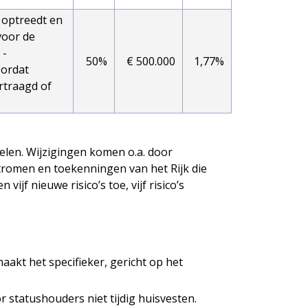
g optreedt en
 voor de
 -
50%
€ 500.000
1,77%
oordat
rtraagd of
ielen. Wijzigingen komen o.a. door
stromen en toekenningen van het Rijk die
jf nieuwe risico’s toe, vijf risico’s
aakt het specifieker, gericht op het
 statushouders niet tijdig huisvesten.