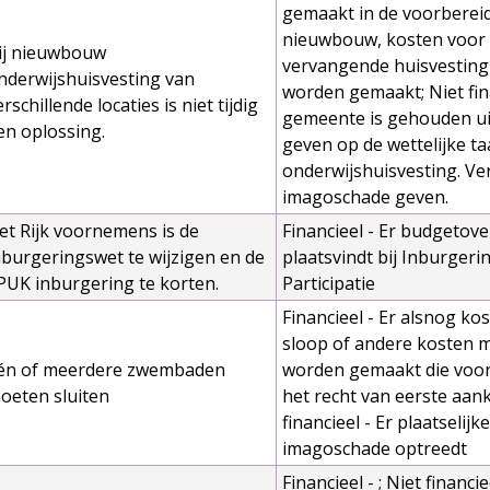
gemaakt in de voorberei
nieuwbouw, kosten voor
ij nieuwbouw
vervangende huisvestin
nderwijshuisvesting van
worden gemaakt; Niet fin
erschillende locaties is niet tijdig
gemeente is gehouden ui
en oplossing.
geven op de wettelijke ta
onderwijshuisvesting. Ve
imagoschade geven.
et Rijk voornemens is de
Financieel - Er budgetove
nburgeringswet te wijzigen en de
plaatsvindt bij Inburgeri
PUK inburgering te korten.
Participatie
Financieel - Er alsnog ko
sloop of andere kosten 
én of meerdere zwembaden
worden gemaakt die voort
oeten sluiten
het recht van eerste aan
financieel - Er plaatselijke
imagoschade optreedt
Financieel - ; Niet financie