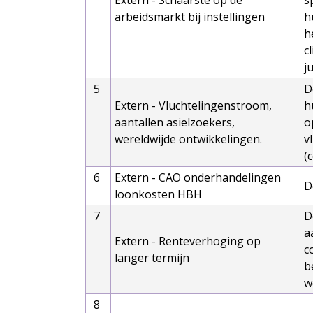
arbeidsmarkt bij instellingen
h
h
c
j
5
D
Extern - Vluchtelingenstroom,
h
aantallen asielzoekers,
o
wereldwijde ontwikkelingen.
v
(
6
Extern - CAO onderhandelingen
D
loonkosten HBH
7
D
a
Extern - Renteverhoging op
c
langer termijn
b
w
8