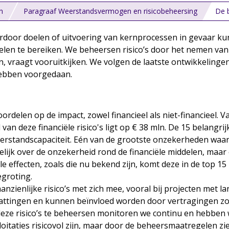
n
Paragraaf Weerstandsvermogen en risicobeheersing
De b
rdoor doelen of uitvoering van kernprocessen in gevaar kun
len te bereiken. We beheersen risico’s door het nemen van
ren, vraagt vooruitkijken. We volgen de laatste ontwikkelinge
 hebben voorgedaan.
rdelen op de impact, zowel financieel als niet-financieel. 
van deze financiële risico's ligt op € 38 mln. De 15 belangrij
weerstandscapaciteit. Eén van de grootste onzekerheden w
jk over de onzekerheid rond de financiële middelen, maar oo
effecten, zoals die nu bekend zijn, komt deze in de top 15 
egroting.
zienlijke risico’s met zich mee, vooral bij projecten met l
ttingen en kunnen beïnvloed worden door vertragingen zo
 risico’s te beheersen monitoren we continu en hebben we
oitaties risicovol zijn, maar door de beheersmaatregelen zi