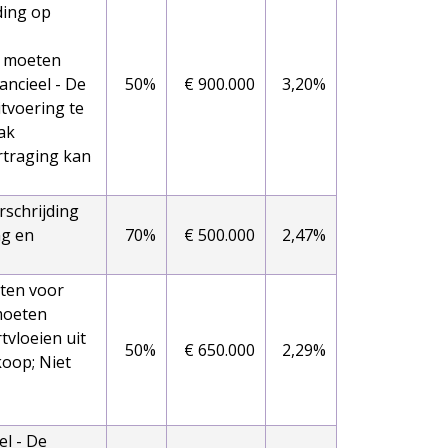
ding op
g moeten
ancieel - De
50%
€ 900.000
3,20%
tvoering te
ak
rtraging kan
rschrijding
ng en
70%
€ 500.000
2,47%
sten voor
moeten
vloeien uit
50%
€ 650.000
2,29%
koop; Niet
el - De