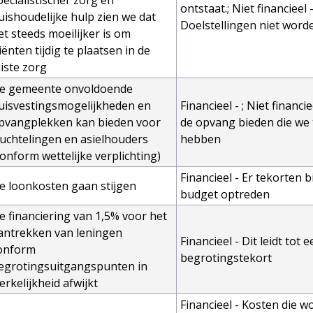
ontstaat.; Niet financieel 
uishoudelijke hulp zien we dat
Doelstellingen niet word
et steeds moeilijker is om
liënten tijdig te plaatsen in de
uiste zorg
e gemeente onvoldoende
uisvestingsmogelijkheden en
Financieel - ; Niet financi
pvangplekken kan bieden voor
de opvang bieden die we
luchtelingen en asielhouders
hebben
conform wettelijke verplichting)
Financieel - Er tekorten 
e loonkosten gaan stijgen
budget optreden
e financiering van 1,5% voor het
antrekken van leningen
Financieel - Dit leidt tot 
onform
begrotingstekort
egrotingsuitgangspunten in
erkelijkheid afwijkt
Financieel - Kosten die w