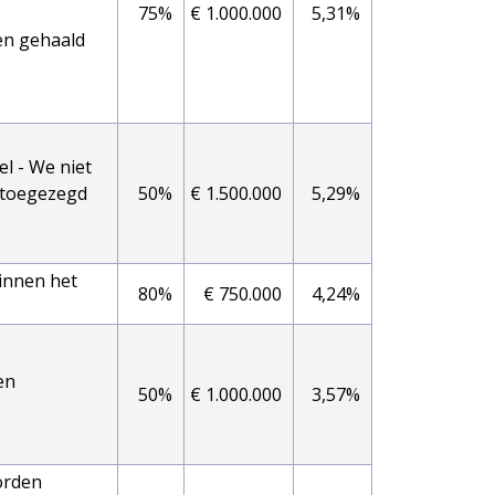
-
75%
€ 1.000.000
5,31%
en gehaald
eel - We niet
 toegezegd
50%
€ 1.500.000
5,29%
binnen het
80%
€ 750.000
4,24%
een
50%
€ 1.000.000
3,57%
orden