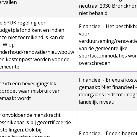
ervallen
neutraal 2030 Bronckhor
niet behaald
e SPUK regeling een
Financieel - Het beschik
udgetplafond kent en indien
voor
eze niet toereikend is kan de
verduurzaming/renovat
TW op
van de gemeentelijke
nderhoud/renovatie/nieuwbouw
sportaccommodaties wor
en kostenpost worden voor de
overschreden
emeente
Financieel - Er extra kos
r zich een beveiligingslek
gemaakt; Niet financieel -
oordoet waar misbruik van
doorgaans leidt tot ima
emaakt wordt
landelijk niveau
r onvoldoende menskracht
eschikbaar is bij gecertificeerde
nstellingen. Ook bij
Financieel - Er een begro
pecialistischer zorg en