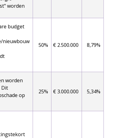
st" worden
bare budget
ie/nieuwbouw
50%
€ 2.500.000
8,79%
dt
ten worden
 Dit
25%
€ 3.000.000
5,34%
goschade op
tingstekort