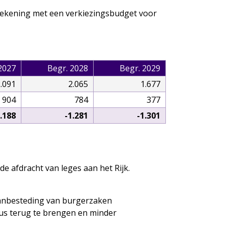
rekening met een verkiezingsbudget voor
2027
Begr. 2028
Begr. 2029
.091
2.065
1.677
904
784
377
1.188
-1.281
-1.301
 afdracht van leges aan het Rijk.
 aanbesteding van burgerzaken
us terug te brengen en minder