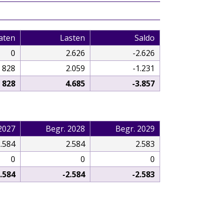
aten
Lasten
Saldo
0
2.626
-2.626
828
2.059
-1.231
828
4.685
-3.857
2027
Begr. 2028
Begr. 2029
.584
2.584
2.583
0
0
0
2.584
-2.584
-2.583