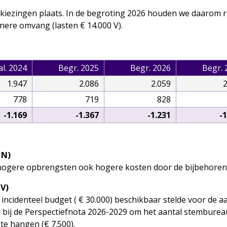
kiezingen plaats. In de begroting 2026 houden we daarom 
inere omvang (lasten € 14.000 V).
al. 2024
Begr. 2025
Begr. 2026
Begr. 
1.947
2.086
2.059
2
778
719
828
-1.169
-1.367
-1.231
-
 N)
hogere opbrengsten ook hogere kosten door de bijbehorende
 V)
 incidenteel budget ( € 30.000) beschikbaar stelde voor de
 bij de Perspectiefnota 2026-2029 om het aantal stemburea
e hangen (€ 7.500).