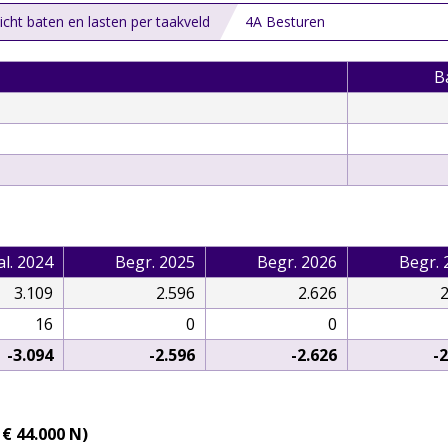
icht baten en lasten per taakveld
4A Besturen
B
al. 2024
Begr. 2025
Begr. 2026
Begr. 
3.109
2.596
2.626
2
16
0
0
-3.094
-2.596
-2.626
-
€ 44.000 N)