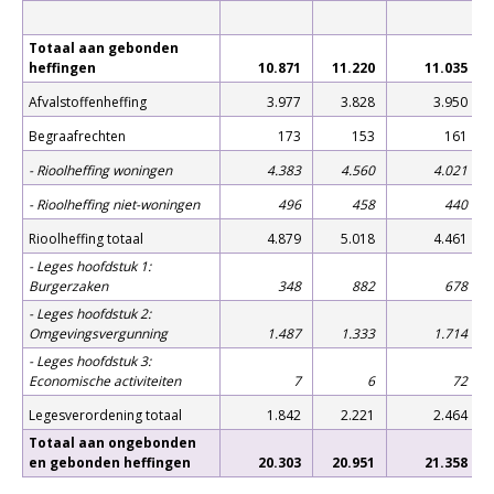
Totaal aan gebonden
heffingen
10.871
11.220
11.035
Afvalstoffenheffing
3.977
3.828
3.950
Begraafrechten
173
153
161
- Rioolheffing woningen
4.383
4.560
4.021
- Rioolheffing niet-woningen
496
458
440
Rioolheffing totaal
4.879
5.018
4.461
- Leges hoofdstuk 1:
Burgerzaken
348
882
678
- Leges hoofdstuk 2:
Omgevingsvergunning
1.487
1.333
1.714
- Leges hoofdstuk 3:
Economische activiteiten
7
6
72
Legesverordening totaal
1.842
2.221
2.464
Totaal aan ongebonden
en gebonden heffingen
20.303
20.951
21.358