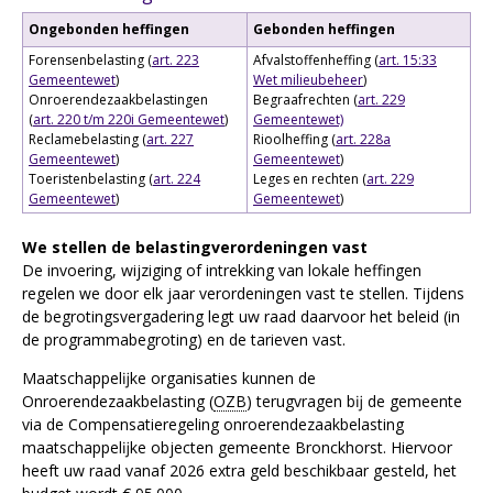
Ongebonden heffingen
Gebonden heffingen
Forensenbelasting (
art. 223
Afvalstoffenheffing (
art. 15:33
Gemeentewet
)
Wet milieubeheer
)
Onroerendezaakbelastingen
Begraafrechten (
art. 229
(
art. 220 t/m 220i Gemeentewet
)
Gemeentewet)
Reclamebelasting (
art. 227
Rioolheffing (
art. 228a
Gemeentewet
)
Gemeentewet
)
Toeristenbelasting (
art. 224
Leges en rechten (
art. 229
Gemeentewet
)
Gemeentewet
)
We stellen de belastingverordeningen vast
De invoering, wijziging of intrekking van lokale heffingen
regelen we door elk jaar verordeningen vast te stellen. Tijdens
de begrotingsvergadering legt uw raad daarvoor het beleid (in
de programmabegroting) en de tarieven vast.
Maatschappelĳke organisaties kunnen de
Onroerendezaakbelasting (
OZB
) terugvragen bĳ de gemeente
via de Compensatieregeling onroerendezaakbelasting
maatschappelĳke objecten gemeente Bronckhorst. Hiervoor
heeft uw raad vanaf 2026 extra geld beschikbaar gesteld, het