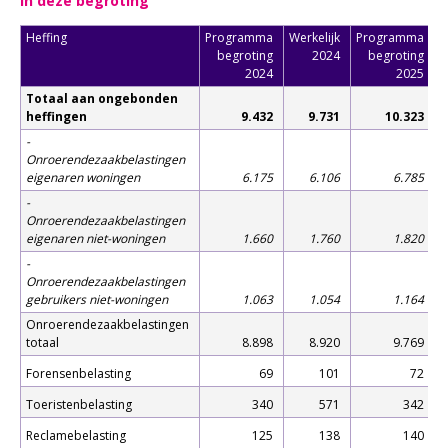
in deze begroting
Heffing
Programma
Werkelijk
Programma
P
begroting
2024
begroting
2024
2025
Totaal aan ongebonden
heffingen
9.432
9.731
10.323
-
Onroerendezaakbelastingen
eigenaren woningen
6.175
6.106
6.785
-
Onroerendezaakbelastingen
eigenaren niet-woningen
1.660
1.760
1.820
-
Onroerendezaakbelastingen
gebruikers niet-woningen
1.063
1.054
1.164
Onroerendezaakbelastingen
totaal
8.898
8.920
9.769
Forensenbelasting
69
101
72
Toeristenbelasting
340
571
342
Reclamebelasting
125
138
140