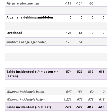
Rij- en reisdocumenten
-111
-154
-60
Algemene dekkingsmiddelen
0
0
0
0
Overhead
126
64
0
0
Juridische aangelegenheden,
126
64
Saldo incidenteel (-/- = baten + =
574
522
812
618
lasten)
Waarvan incidentele baten
647
154
60
0
Waarvan incidentele lasten
1.221
676
873
618
Saldo incidenteel (-/- = last)
-574
-522
-812
-618