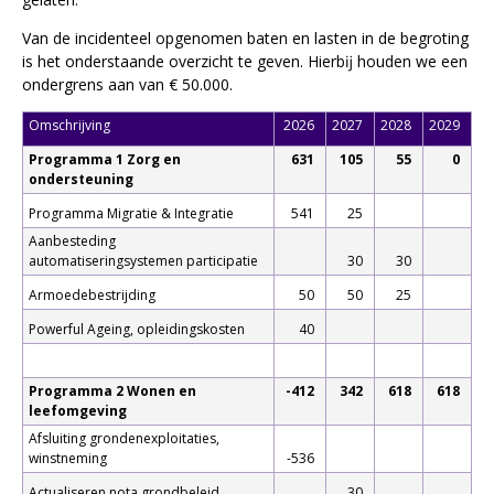
Van de incidenteel opgenomen baten en lasten in de begroting
is het onderstaande overzicht te geven. Hierbĳ houden we een
ondergrens aan van € 50.000.
Omschrijving
2026
2027
2028
2029
Programma 1 Zorg en
631
105
55
0
ondersteuning
Programma Migratie & Integratie
541
25
Aanbesteding
automatiseringsystemen participatie
30
30
Armoedebestrijding
50
50
25
Powerful Ageing, opleidingskosten
40
Programma 2 Wonen en
-412
342
618
618
leefomgeving
Afsluiting grondenexploitaties,
winstneming
-536
Actualiseren nota grondbeleid
30