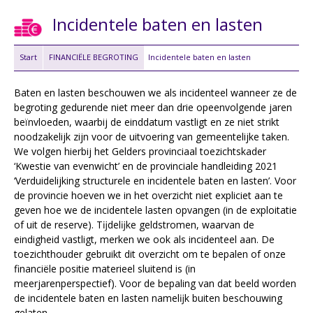
Incidentele baten en lasten
Start
FINANCIËLE BEGROTING
Incidentele baten en lasten
Baten en lasten beschouwen we als incidenteel wanneer ze de
begroting gedurende niet meer dan drie opeenvolgende jaren
beïnvloeden, waarbij de einddatum vastligt en ze niet strikt
noodzakelijk zijn voor de uitvoering van gemeentelijke taken.
We volgen hierbij het Gelders provinciaal toezichtskader
‘Kwestie van evenwicht’ en de provinciale handleiding 2021
‘Verduidelijking structurele en incidentele baten en lasten’. Voor
de provincie hoeven we in het overzicht niet expliciet aan te
geven hoe we de incidentele lasten opvangen (in de exploitatie
of uit de reserve). Tĳdelĳke geldstromen, waarvan de
eindigheid vastligt, merken we ook als incidenteel aan. De
toezichthouder gebruikt dit overzicht om te bepalen of onze
financiële positie materieel sluitend is (in
meerjarenperspectief). Voor de bepaling van dat beeld worden
de incidentele baten en lasten namelĳk buiten beschouwing
gelaten.