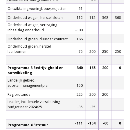
Ontwikkeling woningbouwprojecten
51
Onderhoud wegen, herstel sloten
112
112
368
368
Onderhoud wegen, vertraging
inhaalslag onderhoud
-300
Onderhoud groen, duurder contract
186
Onderhoud groen, herstel
laanbomen
75
200
250
250
Programma 3 Bedrijvigheid en
340
165
200
0
ontwikkeling
Landelijk gebied,
soortenmanagementplan
150
Regiorotonde
225
200
200
Leader, incidentele verschuiving
budget naar 2024/25
-35
-35
-111
-154
-60
0
Programma 4 Bestuur