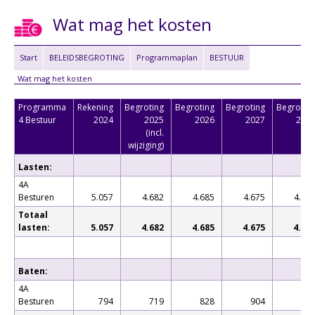
Wat mag het kosten
Start
BELEIDSBEGROTING
Programmaplan
BESTUUR
Wat mag het kosten
Programma
Rekening
Begroting
Begroting
Begroting
Begrotin
4 Bestuur
2024
2025
2026
2027
202
(incl.
wijziging)
Lasten:
4A
Besturen
5.057
4.682
4.685
4.675
4.64
Totaal
lasten:
5.057
4.682
4.685
4.675
4.64
Baten:
4A
Besturen
794
719
828
904
78