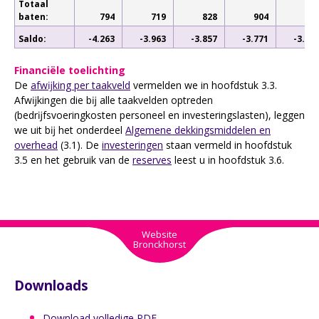
Totaal
baten:
794
719
828
904
78
Saldo:
-4.263
-3.963
-3.857
-3.771
-3.86
Financiële toelichting
De
afwĳking per taakveld
vermelden we in hoofdstuk 3.3.
Afwĳkingen die bĳ alle taakvelden optreden
(bedrĳfsvoeringkosten personeel en investeringslasten), leggen
we uit bĳ het onderdeel
Algemene dekkingsmiddelen en
overhead
(3.1). De
investeringen
staan vermeld in hoofdstuk
3.5 en het gebruik van de
reserves
leest u in hoofdstuk 3.6.
Website
Bronckhorst
Downloads
Download volledige PDF